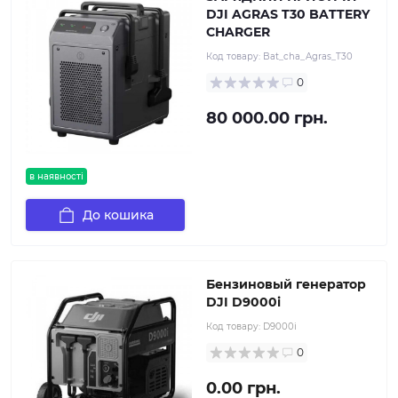
DJI AGRAS T30 BATTERY
CHARGER
Код товару:
Bat_cha_Agras_T30
0
80 000.00 грн.
в наявності
До кошика
Бензиновый генератор
DJI D9000i
Код товару:
D9000i
0
0.00 грн.